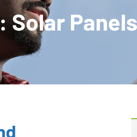
 :
Solar Panel
nd