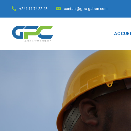
+241 11 74 22 48
contact@gpc-gabon.com
ACCUEI