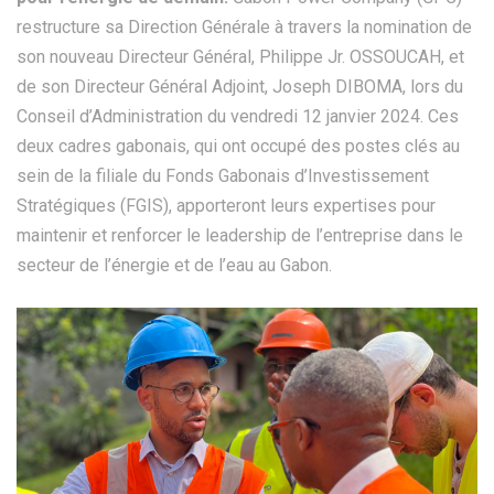
restructure sa Direction Générale à travers la nomination de
son nouveau Directeur Général, Philippe Jr. OSSOUCAH, et
de son Directeur Général Adjoint, Joseph DIBOMA, lors du
Conseil d’Administration du vendredi 12 janvier 2024. Ces
deux cadres gabonais, qui ont occupé des postes clés au
sein de la filiale du Fonds Gabonais d’Investissement
Stratégiques (FGIS), apporteront leurs expertises pour
maintenir et renforcer le leadership de l’entreprise dans le
secteur de l’énergie et de l’eau au Gabon.